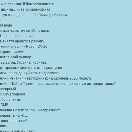
 Ranger Forte й його особливості
др. - на... Киев, м.Харьковская
готуватися до першої поїздки до Кракова
и
ая вода
овый креветочник 10л с ноля.
 laser tattoo removal
а зняття арешту з рахунку
мини-внешник Resun CY-20
с растениями!
внутренний фильтр?
 22:22год. Украина. Коряжка
ру взрослых звездчатых анциструсов
ики
-
Конфіденційність та допомога
огий
-
Рейтинг інверторних кондиціонерів 2025 модель
огий
-
«Тайны Таро» — про мистику или про личную интерпретацию?
 товарный
и бігу і подолог
ыбор оптики
и БМВ
ашина Bosch: основні несправності
одарить на НГ...
 роста растений
ники
огий
-
Замовити двері