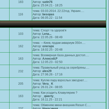
183
Автор:
satin76
Дата: 25.04.21 - 18:25
тема:
03.03.2014. 22:22год. Украин.....
116
Автор:
besopas
Дата: 06.05.22 - 11:54
тема:
Спорт та здоров’я
103
Автор:
Lena...
Дата: 22.05.26 - 08:49
тема:
---Киев, прдам аквариум 350л.....
162
Автор:
олегарх
Дата: 18.02.25 - 20:48
тема:
Всемирная база данных достоп.....
163
Автор:
Алексей.Р
Дата: 12.05.23 - 02:50
тема:
Правильный уход за серебряны.....
Автор:
alex29
232
Дата: 27.06.26 - 17:16
тема:
Куплю пару взрослых звездчат.....
205
Автор:
Vera_ K
Дата: 26.01.24 - 08:05
тема:
Как усадить Клавулярию ?
163
Автор:
_qwerty_
Дата: 16.11.25 - 22:21
тема:
Обменяю мини-внешник Resun C.....
237
Автор:
Некасиная