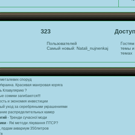
323
Досту
Пользователей
Гостя
Самый новый:
Natali_nujnenkaj
темы 
темах
металевих споруд
 Украина. Красивая мангровая коряга
ть Клавулярию ?
ые сомики загибаются!!!
сть и экономия инвестиции
ый уход за серебряными украшениями
ание распределительных камер
огий
-
Тренди сучасної моди
ики
-
Які методи лікування ПТСР?
в, прдам аквариум 350литров
’я