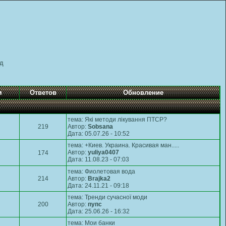
д
м
Ответов
Обновление
тема:
Які методи лікування ПТСР?
219
Автор:
Sobsana
Дата: 05.07.26 - 10:52
тема:
+Киев. Украина. Красивая ман.....
Автор:
yuliya0407
174
Дата: 11.08.23 - 07:03
тема:
Фиолетовая вода
214
Автор:
Brajka2
Дата: 24.11.21 - 09:18
тема:
Тренди сучасної моди
200
Автор:
пупс
Дата: 25.06.26 - 16:32
тема:
Мои банки