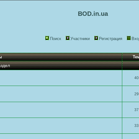
BOD.in.ua
Поиск
Участники
Регистрация
Вхо
ы
Те
аздел
40
29
37
33