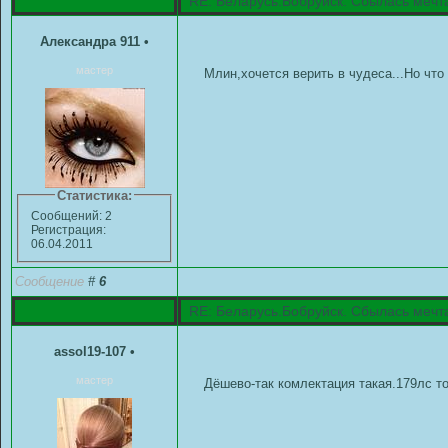
RE: Беларусь.Бобруйск. Сбылась мечт
Александра 911
•
мастер
Млин,хочется верить в чудеса...Но что
Статистика:
Сообщений: 2
Регистрация:
06.04.2011
Сообщение
#
6
RE: Беларусь.Бобруйск. Сбылась мечт
assol19-107
•
мастер
Дёшево-так комлектация такая.179лс то