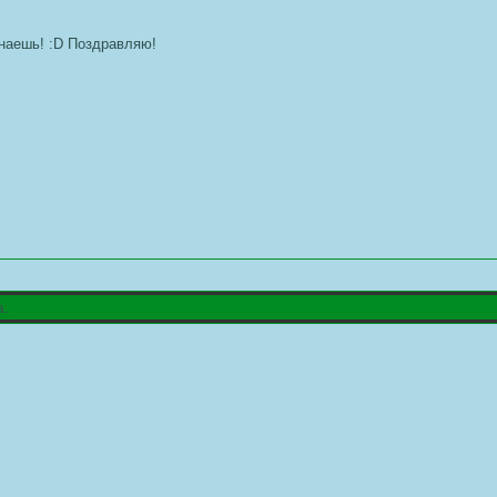
знаешь! :D Поздравляю!
а.