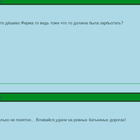
а.
 то дёшево.Фирма то ведь тоже что то должна была зарбьотать?
а.
лько не понятно... Вливайся,удачи на ровных батькиных дорогах!