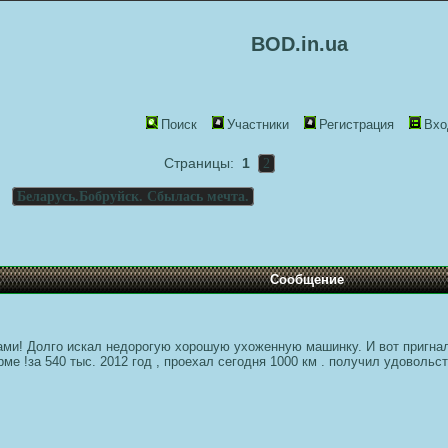
BOD.in.ua
Поиск
Участники
Регистрация
Вхо
Страницы:
1
2
>
Беларусь.Бобруйск. Сбылась мечта.
Сообщение
Вами! Долго искал недорогую хорошую ухоженную машинку. И вот пригнал
ме !за 540 тыс. 2012 год , проехал сегодня 1000 км . получил удовольс