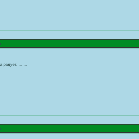
а.
адует.........
а.