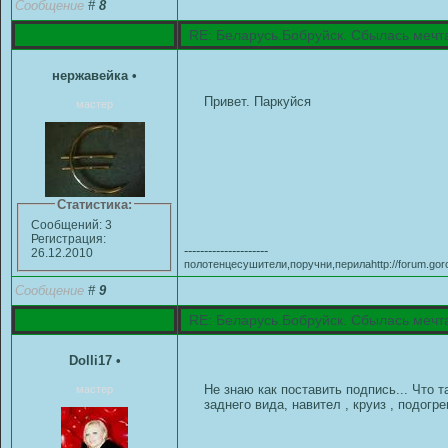
Сообщение
#
8
RE: Беларусь.Бобруйск. Сбылась мечт
нержавейка
•
Привет. Паркуйся
мастер
Статистика:
Сообщений: 3
Регистрация:
---------------------
26.12.2010
полотенцесушители,поручни,перилаhttp://forum.gor
Сообщение
#
9
RE: Беларусь.Бобруйск. Сбылась мечт
Dolli17
•
Не знаю как поставить подпись... Что
мастер
заднего вида, навител , круиз , подогр