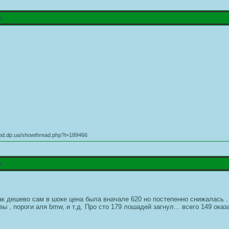
а.
od.dp.ua/showthread.php?t=189466
а.
 так дешево сам в шоке цена была вначале 620 но постепенно снижалас
евы , пороги аля bmw, и т.д. Про сто 179 лошадей загнул... всего 149 ок