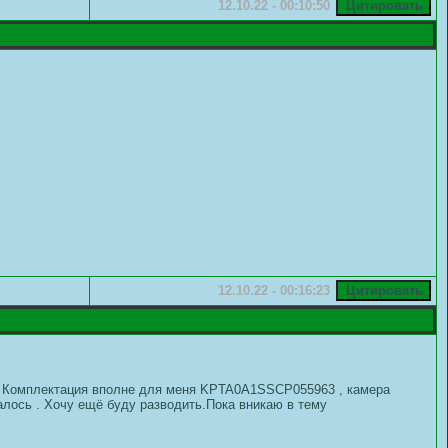
12.10.22 - 00:10:50
12.10.22 - 00:16:23
ь . Комплектация вполне для меня KPTA0A1SSCP055963 , камера
азалось . Хочу ещё буду разводить.Пока вникаю в тему