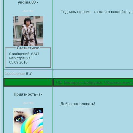
yudina.09
•
мастер
Подпись оформь, тогда и о наклейке у
Статистика:
Сообщений: 8347
Регистрация:
05.09.2010
Сообщение
#
3
RE: Беларусь.Бобруйск. Сбылась мечт
Приятность=)
•
мастер
Добро пожаловать!