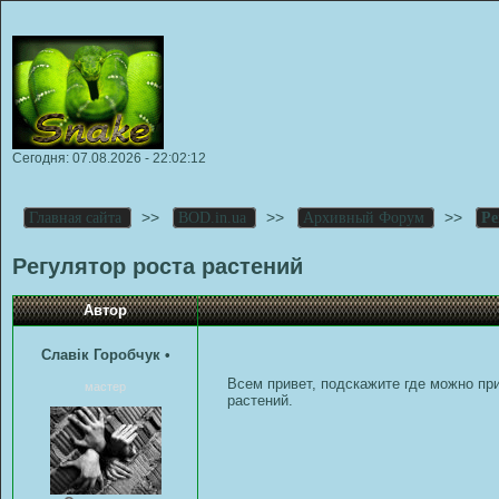
Сегодня: 07.08.2026 - 22:02:12
>>
>>
>>
Главная сайта
BOD.in.ua
Архивный Форум
Ре
Регулятор роста растений
Автор
Славік Горобчук
•
Всем привет, подскажите где можно пр
мастер
растений.