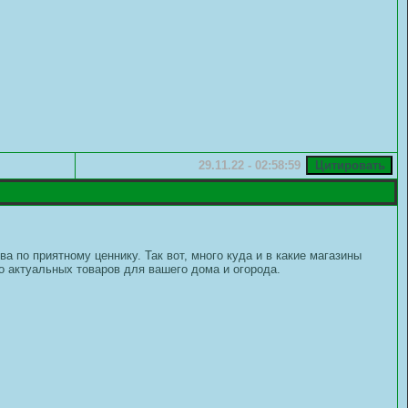
29.11.22 - 02:58:59
а по приятному ценнику. Так вот, много куда и в какие магазины
го актуальных товаров для вашего дома и огорода.