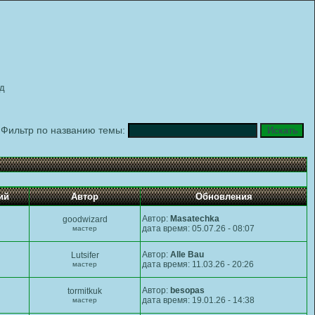
д
Фильтр по названию темы:
ий
Автор
Обновления
Автор:
Masatechka
goodwizard
дата время: 05.07.26 - 08:07
мастер
Автор:
Alle Bau
Lutsifer
дата время: 11.03.26 - 20:26
мастер
Автор:
besopas
tormitkuk
дата время: 19.01.26 - 14:38
мастер