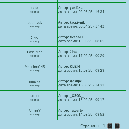
Автор:
yusi4ka
nota
дата время: 03.06.25 - 16:34
мастер
Автор:
kropivnik
pugalyok
дата время: 05.04.25 - 17:42
мастер
Автор:
fivesolu
Ялю
дата время: 19.03.25 - 08:05
мастер
Автор:
Jinia
Fast_Mad
дата время: 17.03.25 - 00:29
мастер
Автор:
KLEIH
Massimo145
дата время: 16.03.25 - 08:23
мастер
Автор:
Дезире
mjavka
дата время: 15.03.25 - 14:32
мастер
Автор:
_OZON_
NETT
дата время: 15.03.25 - 09:17
мастер
Автор:
_qwerty_
MisterY
дата время: 14.03.25 - 08:52
мастер
Страницы:
1
2
3