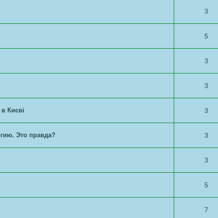
3
5
3
3
 в Києві
3
гию. Это правда?
3
3
5
7