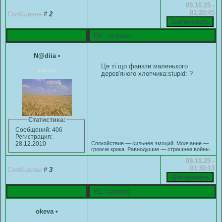
09.10.25 -
01:20:45
Сообщение
#
2
RE: Untitled
N@diia
•
Це ті що фанати маленького
мастер
дерев'яного хлопчика:stupid: ?
Статистика:
Сообщений: 406
---------------------
Регистрация:
Спокойствие — сильнее эмоций. Молчание —
28.12.2010
громче крика. Равнодушие — страшнее войны.
09.10.25 -
01:30:13
Сообщение
#
3
RE: Untitled
okeva
•