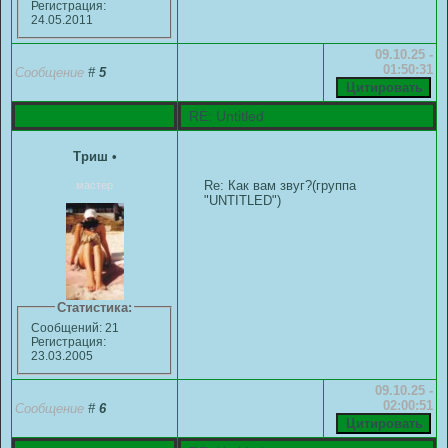
Регистрация:
24.05.2011
09.10.25 -
01:50:31
Сообщение
#
5
RE: Untitled
Триш
•
Re: Как вам звуг?(группа
мастер
"UNTITLED")
Статистика:
Сообщений: 21
Регистрация:
23.03.2005
09.10.25 -
02:00:51
Сообщение
#
6