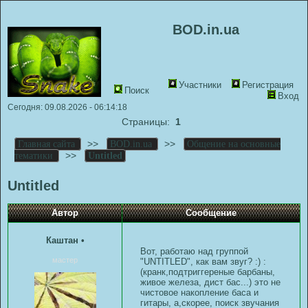
BOD.in.ua
Участники
Регистрация
Поиск
Вход
Сегодня: 09.08.2026 - 06:14:18
Страницы:
1
>>
>>
Главная сайта
BOD.in.ua
Общение на основные
>>
тематики
Untitled
Untitled
Автор
Сообщение
Каштан
•
Вот, работаю над группой
мастер
"UNTITLED", как вам звуг? :) :
(кранк,подтриггереные барбаны,
живое железа, дист бас...) это не
чистовое накопление баса и
гитары, а,скорее, поиск звучания