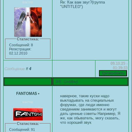
Re: Как вам звуг?(группа
мастер
"UNTITLED")
Статистика:
Сообщений: 8
Регистрация:
02.12.2010
09.10.25 -
01:39:33
Сообщение
#
4
RE: Untitled
FANTOMA$
•
наверное, такие куски надо
выкладывать на специальных
мастер
форумах, где люди именно
сведением занимаются и могут
дать ценные советы Например, Я
же, как обыватель, могу сказать,
что хороший звук
Статистика:
Сообщений: 91