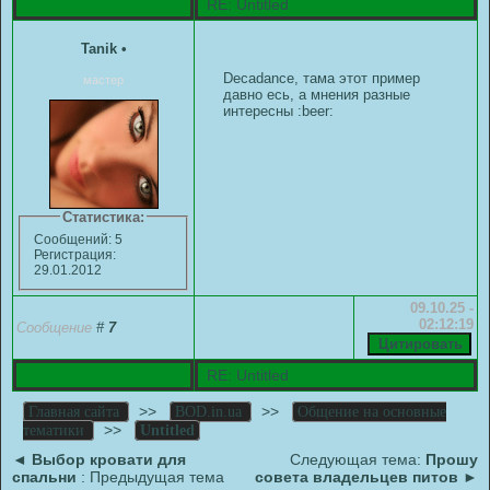
RE: Untitled
Tanik
•
Decadance, тама этот пример
мастер
давно есь, а мнения разные
интересны :beer:
Статистика:
Сообщений: 5
Регистрация:
29.01.2012
09.10.25 -
02:12:19
Сообщение
#
7
RE: Untitled
>>
>>
Главная сайта
BOD.in.ua
Общение на основные
>>
тематики
Untitled
◄
Выбор кровати для
Следующая тема:
Прошу
спальни
: Предыдущая тема
совета владельцев питов
►