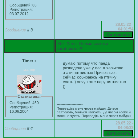
Сообщений: 88
Регистрация:
03.07.2012
28.05.22 -
04:01:54
Сообщение
#
3
RE: Хелп. Новые сомики
загибаются!!!
Timer
•
думаю потому что панда
разведена уже у вас в харькове..
мастер
а эти пятнистые Привозные..
сейчас собираюсь на птичку
ехать ) хочу тоже пару пятнистых
))
Статистика:
Сообщений: 450
---------------------
Регистрация:
Переведіть мене через майдан, Де все
16.06.2004
святкують, б'ються і воюють, Де часом і себе й
мене не чують. Переведіть мене через майдан.
28.05.22 -
04:08:33
Сообщение
#
4