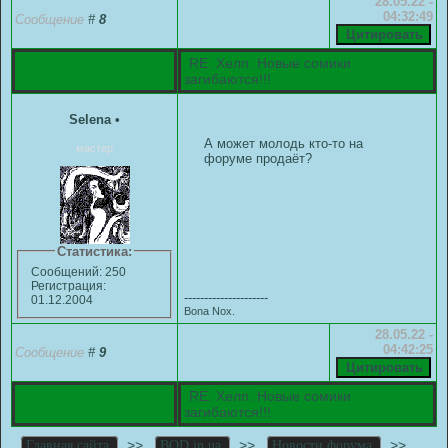
28.05.22 -
04:32:49
Сообщение
#
8
RE: Хелп. Новые сомики
загибаются!!!
Selena
•
А может молодь кто-то на
мастер
форуме продаёт?
Статистика:
Сообщений: 250
Регистрация:
---------------------
01.12.2004
Bona Nox.
28.05.22 -
04:42:25
Сообщение
#
9
RE: Хелп. Новые сомики
загибаются!!!
>>
>>
>>
Главная сайта
BOD.in.ua
Новости форума