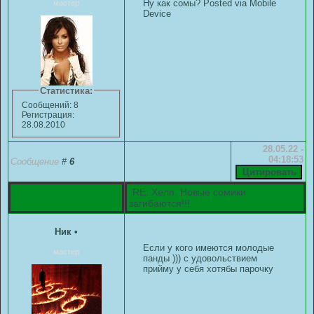
Ну как сомы? Posted via Mobile
мастер
Device
Статистика:
Сообщений: 8
Регистрация:
28.08.2010
28.05.22 -
04:18:53
Сообщение
#
6
RE: Хелп. Новые сомики
загибаются!!!
Ник
•
Если у кого имеются молодые
мастер
панды ))) с удовольствием
прийму у себя хотябы парочку