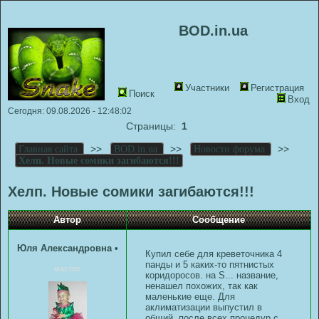
BOD.in.ua
Участники
Регистрация
Поиск
Вход
Сегодня: 09.08.2026 - 12:48:02
Страницы:
1
>>
>>
>>
Главная сайта
BOD.in.ua
Новости форума
Хелп. Новые сомики загибаются!!!
Хелп. Новые сомики загибаются!!!
Автор
Сообщение
Юля Александровна
•
Купил себе для креветочника 4
панды и 5 каких-то пятнистых
мастер
коридоросов. на S... название,
ненашел похожих, так как
маленькие еще. Для
аклиматизации выпустил в
общий, после всех процедур с