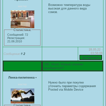
Возможно температура воды
мастер
высокая для данного вида
сомов.
Статистика:
Сообщений: 72
Регистрация:
21.06.2010
28.05.22 -
03:58:08
Сообщение
#
2
RE: Хелп. Новые сомики
загибаются!!!
Ленка-пилипенка
•
Нужно было при покупке
мастер
уточнить параметры содержания
Posted via Mobile Device
Статистика: