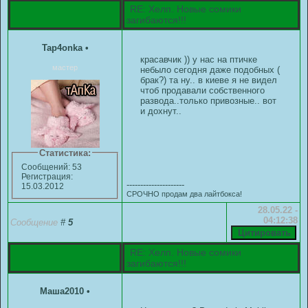
RE: Хелп. Новые сомики
загибаются!!!
Tap4onka
•
красавчик )) у нас на птичке
мастер
небыло сегодня даже подобных (
брак?) та ну.. в киеве я не видел
чтоб продавали собственного
развода..только привозные.. вот
и дохнут..
Статистика:
Сообщений: 53
Регистрация:
---------------------
15.03.2012
СРОЧНО продам два лайтбокса!
28.05.22 -
04:12:38
Сообщение
#
5
RE: Хелп. Новые сомики
загибаются!!!
Маша2010
•