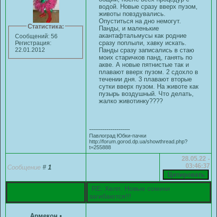
водой. Новые сразу вверх пузом,
животы повздувались.
Опуститься на дно немогут.
Статистика:
Панды, и маленькие
акантафтальмусы как родние
Сообщений: 56
сразу поплыли, хавку искать.
Регистрация:
Панды сразу записались в стаю
22.01.2012
моих старичков панд, ганять по
акве. А новые пятнистые так и
плавают вверх пузом. 2 сдохло в
течении дня. 3 плавают вторые
сутки вверх пузом. На животе как
пузырь воздушный. Что делать,
жалко животинку????
---------------------
Павлоград Юбки-пачки
http://forum.gorod.dp.ua/showthread.php?
t=255888
28.05.22 -
03:46:37
Сообщение
#
1
RE: Хелп. Новые сомики
загибаются!!!
Армекон
•