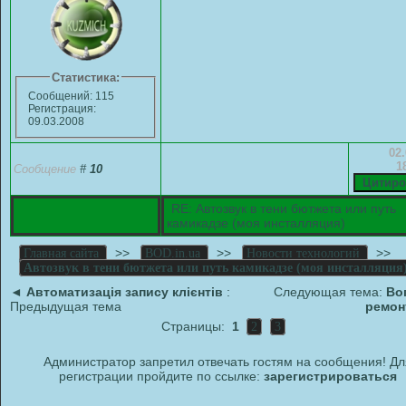
Статистика:
Сообщений: 115
Регистрация:
09.03.2008
02.
1
Сообщение
#
10
RE: Автозвук в тени бютжета или путь
камикадзе (моя инсталляция)
>>
>>
>>
Главная сайта
BOD.in.ua
Новости технологий
Автозвук в тени бютжета или путь камикадзе (моя инсталляция
◄
Автоматизація запису клієнтів
:
Следующая тема:
Во
Предыдущая тема
ремон
Страницы:
1
2
3
Администратор запретил отвечать гостям на сообщения! Дл
регистрации пройдите по ссылке:
зарегистрироваться