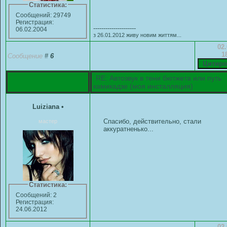
Статистика:
Сообщений: 29749
Регистрация:
---------------------
06.02.2004
з 26.01.2012 живу новим життям...
02.
1
Сообщение
#
6
RE: Автозвук в тени бютжета или путь
камикадзе (моя инсталляция)
Luiziana
•
Спасибо, действительно, стали
мастер
аккуратненько...
Статистика:
Сообщений: 2
Регистрация:
24.06.2012
02.