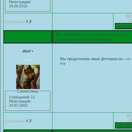
Регистрация:
25.08.2010
02.
1
Сообщение
#
2
RE: Автозвук в тени бютжета или путь
камикадзе (моя инсталляция)
dtmf
•
Мы продолжаем наше фотошоо-оо----о---
мастер
о-у
Статистика:
Сообщений: 11
Регистрация:
24.07.2003
02.
1
Сообщение
#
3