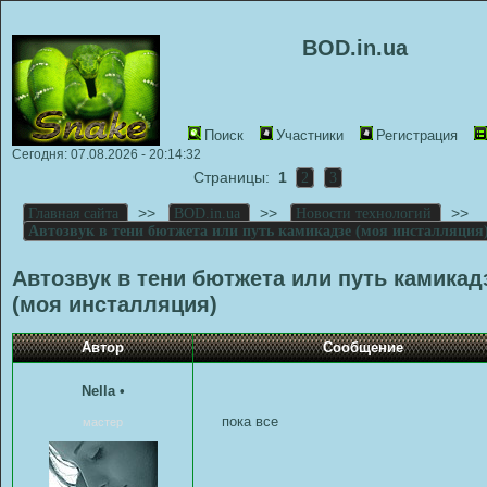
BOD.in.ua
Поиск
Участники
Регистрация
Сегодня: 07.08.2026 - 20:14:32
Страницы:
1
2
3
>>
>>
>>
Главная сайта
BOD.in.ua
Новости технологий
Автозвук в тени бютжета или путь камикадзе (моя инсталляция
Автозвук в тени бютжета или путь камикад
(моя инсталляция)
Автор
Сообщение
Nella
•
пока все
мастер