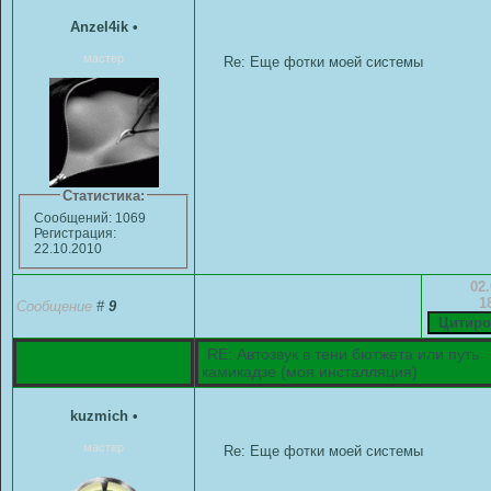
Anzel4ik
•
мастер
Re: Еще фотки моей системы
Статистика:
Сообщений: 1069
Регистрация:
22.10.2010
02.
1
Сообщение
#
9
RE: Автозвук в тени бютжета или путь
камикадзе (моя инсталляция)
kuzmich
•
мастер
Re: Еще фотки моей системы