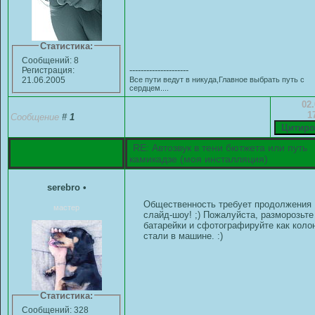
Статистика:
Сообщений: 8
---------------------
Регистрация:
Все пути ведут в никуда,Главное выбрать путь с
21.06.2005
сердцем....
02.
1
Сообщение
#
1
RE: Автозвук в тени бютжета или путь
камикадзе (моя инсталляция)
serebro
•
Общественность требует продолжения
мастер
слайд-шоу! ;) Пожалуйста, разморозьте
батарейки и сфотографируйте как коло
стали в машине. :)
Статистика:
Сообщений: 328