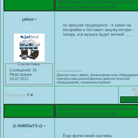
RE: Автозвук в тени бютжета или путь
камикадзе (моя инсталляция)
jaltest
•
по просьбе трудящихся - я забил на
мастер
батарейки и поставил аккумуляторы -
теперь эта музыка будет вечной .......
Статистика:
Сообщений: 16
---------------------
Регистрация:
Диагностика с jaltest, балансировочное оборудован
компрессоры,разнообразное диагностическое
10.07.2012
оборудование, пневмоинструмент
02.
1
Сообщение
#
4
RE: Автозвук в тени бютжета или путь
камикадзе (моя инсталляция)
@-IfeMiDaYS-@
•
мастер
Еще фотки моей системы