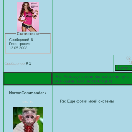
Статистика:
Сообщений: 8
Регистрация:
13.05.2008
02.
1
Сообщение
#
5
RE: Автозвук в тени бютжета или путь
камикадзе (моя инсталляция)
NortonCommander
•
Re: Еще фотки моей системы
мастер