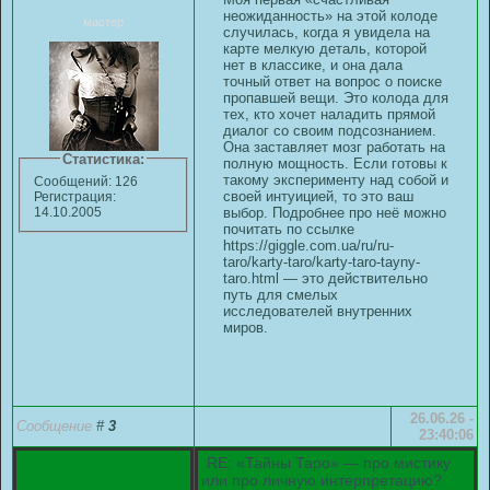
неожиданность» на этой колоде
мастер
случилась, когда я увидела на
карте мелкую деталь, которой
нет в классике, и она дала
точный ответ на вопрос о поиске
пропавшей вещи. Это колода для
тех, кто хочет наладить прямой
диалог со своим подсознанием.
Она заставляет мозг работать на
Статистика:
полную мощность. Если готовы к
такому эксперименту над собой и
Сообщений: 126
своей интуицией, то это ваш
Регистрация:
выбор. Подробнее про неё можно
14.10.2005
почитать по ссылке
https://giggle.com.ua/ru/ru-
taro/karty-taro/karty-taro-tayny-
taro.html
— это действительно
путь для смелых
исследователей внутренних
миров.
26.06.26 -
Сообщение
#
3
23:40:06
RE: «Тайны Таро» — про мистику
или про личную интерпретацию?