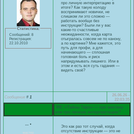
про личную интерпретацию в
итоге? Как такую колоду
воспринимают новички, не
слишком ли это сложно —
работать вообще без
инструкции? Были ли у вас
Статистика:
какие-то счастливые
неожиданности, когда карта
Сообщений: 8
отыгралась совсем не по канону,
Регистрация:
а по картинке? Мне кажется, это
22.10.2010
путь для профи, а для
начинающего — сплошная
головная боль и риск
напридумывать лишнего. Или в
этом и есть вся суть гадания —
видеть своё?
26.06.26 -
Сообщение
#
1
22:03:35
RE: «Тайны Таро» — про мистику
или про личную интерпретацию?
...
•
Это как раз тот случай, когда
отсутствие инструкции — это не
мастер