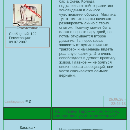
баг, а фича. Колода
подталкивает тебя к развитию
ясновидения и личного
чувствования образов. Мистика
тут в том, что карты начинают
резонировать лично с твоим
опытом. Новичку может быть
Статистика:
сложно первые пару дней, но
Сообщений: 122
потом открывается второе
Регистрация:
дыхание. Ты перестаешь
09.07.2007
зависеть от чужих книжных
трактовок и начинаешь видеть
реальную картину. Это очень
освобождает и делает практику
живой. Главное — не бояться
своих первых ассоциаций, они
часто оказываются самыми
верными.
26.06.26 -
Сообщение
#
2
22:45:18
RE: «Тайны Таро» — про мистику
или про личную интерпретацию?
Каська
•
Моя первая «счастливая