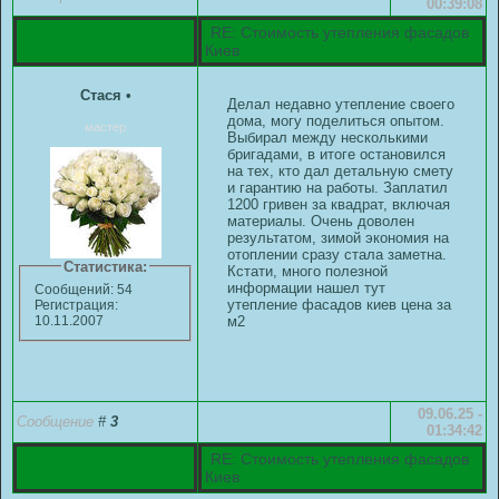
00:39:08
RE: Стоимость утепления фасадов
Киев
Стася
•
Делал недавно утепление своего
дома, могу поделиться опытом.
мастер
Выбирал между несколькими
бригадами, в итоге остановился
на тех, кто дал детальную смету
и гарантию на работы. Заплатил
1200 гривен за квадрат, включая
материалы. Очень доволен
результатом, зимой экономия на
отоплении сразу стала заметна.
Статистика:
Кстати, много полезной
информации нашел тут
Сообщений: 54
утепление фасадов киев цена за
Регистрация:
м2
10.11.2007
09.06.25 -
Сообщение
#
3
01:34:42
RE: Стоимость утепления фасадов
Киев