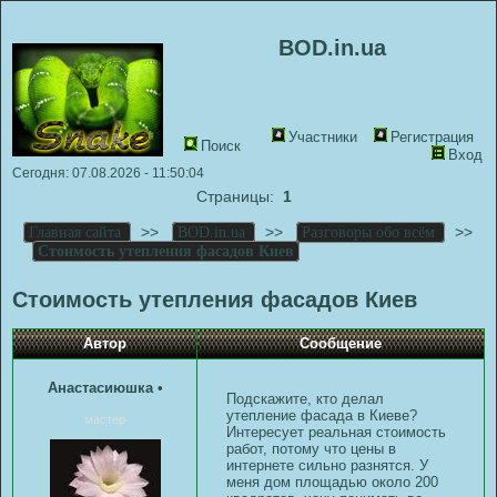
BOD.in.ua
Участники
Регистрация
Поиск
Вход
Сегодня: 07.08.2026 - 11:50:04
Страницы:
1
>>
>>
>>
Главная сайта
BOD.in.ua
Разговоры обо всём
Стоимость утепления фасадов Киев
Стоимость утепления фасадов Киев
Автор
Сообщение
Анастасиюшка
•
Подскажите, кто делал
утепление фасада в Киеве?
мастер
Интересует реальная стоимость
работ, потому что цены в
интернете сильно разнятся. У
меня дом площадью около 200