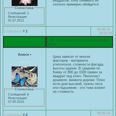
квадратов, хочу понимать во
сколько примерно обойдется.
Статистика:
Сообщений: 2
Регистрация:
01.07.2012
09.06.25 -
Сообщение
#
1
00:21:36
RE: Стоимость утепления фасадов
Киев
Алюся
•
Цена зависит от многих
факторов - материала
мастер
утеплителя, сложности фасада,
высоты здания. В среднем по
Киеву от 800 до 1500 гривен за
квадрат под ключ. Пенопласт
дешевле, минвата дороже. Плюс
если дом высокий, нужны леса
или подъемник - это тоже влияет
Статистика:
на стоимость.
Сообщений: 8
Регистрация:
07.05.2010
09.06.25 -
Сообщение
#
2