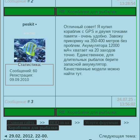
Сообщение
#
2
13:28:54
RE: Кораблики для рыбалки
peskit
•
Отличный совет! Я купил
кораблик с GPS и двумя точками
мастер
памяти - очень удобно. Завожу
прикормку на 350-400 метров без
проблем. Акумулятора 12000
мАч хватает на 20 заходов
точно. Единственное, для
длительных рыбалок берите
запасной аккумулятор.
Статистика:
Качественные модели можно
Сообщений: 60
найти
тут
.
Регистрация:
09.09.2010
24.07.25 -
Сообщение
#
3
13:56:02
RE: Кораблики для рыбалки
>>
>>
>>
Главная сайта
BOD.in.ua
Услуги форумчан
Кораблики для рыбалки
◄
29.02. 2012. 22-00.
Следующая тема: