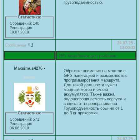
грузоподъемностью.
Статистика:
Сообщений: 140
Регистрация:
10.07.2010
24.07.25 -
Сообщение
#
1
13:00:32
RE: Кораблики для рыбалки
Maxsimus4276
•
Обратите внимание на модели с
GPS навигацией и возможностью
мастер
программирования маршрута.
Для такой дальности нужен
мощный мотор и емкий
аккумулятор. Также важна
водонепроницаемость корпуса и
защита от переворачивания.
Грузоподъемность обычно от 1
Статистика:
до 3 кг прикормки.
Сообщений: 571
Регистрация:
06.06.2010
24.07.25 -