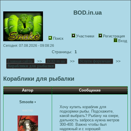
BOD.in.ua
Участники
Регистрация
Поиск
Вход
Сегодня: 07.08.2026 - 09:08:26
Страницы:
1
>>
>>
>>
Главная сайта
BOD.in.ua
Услуги форумчан
Кораблики для рыбалки
Кораблики для рыбалки
Автор
Сообщение
Smoote
•
Хочу купить кораблик для
мастер
подкормки рыбы. Подскажите,
какой выбрать? Рыбачу на озере,
дальность заброса нужна метров
300-400. Важно чтобы был
надежный и с хорошей