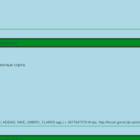
ожайные?
антные сорта.
AS. NIKE, UMBRO, CLARKS идр.) т. 0677647379 Игорь. http://forum.gorod.dp.ua/sh
ожайные?