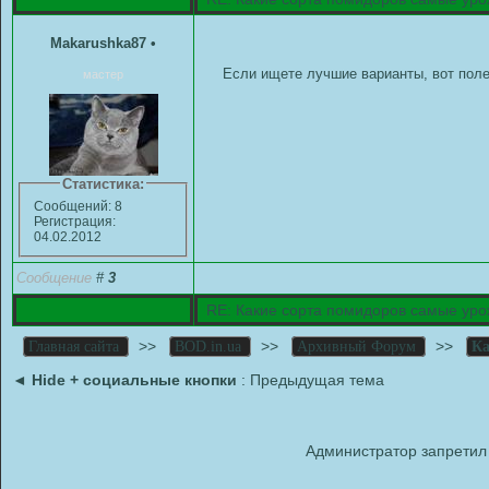
Makarushka87
•
Если ищете лучшие варианты, вот полез
мастер
Статистика:
Сообщений: 8
Регистрация:
04.02.2012
Сообщение
#
3
RE: Какие сорта помидоров самые ур
>>
>>
>>
Главная сайта
BOD.in.ua
Архивный Форум
Ка
◄
Hide + социальные кнопки
: Предыдущая тема
Администратор запретил 