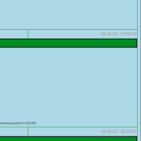
02.04.25 - 19:52:49
owthread.php?t=202481
02.04.25 - 20:23:59