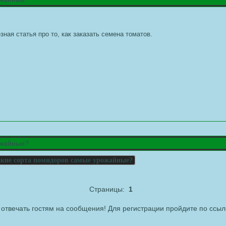
ная статья про то, как
заказать семена томатов
.
ожайные?
кие сорта помидоров самые урожайные?
Страницы:
1
отвечать гостям на сообщения! Для регистрации пройдите по ссыл