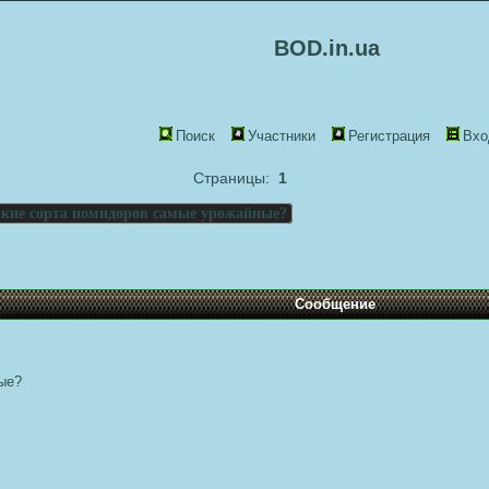
BOD.in.ua
Поиск
Участники
Регистрация
Вхо
Страницы:
1
кие сорта помидоров самые урожайные?
Сообщение
ые?