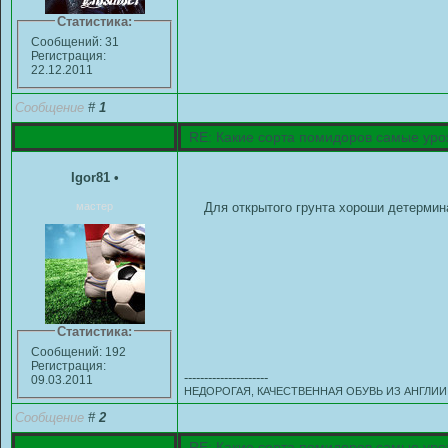
Статистика:
Сообщений: 31
Регистрация:
22.12.2011
Сообщение
#
1
RE: Какие сорта помидоров самые ур
Igor81
•
мастер
Для открытого грунта хороши детермин
Статистика:
Сообщений: 192
Регистрация:
---------------------
09.03.2011
НЕДОРОГАЯ, КАЧЕСТВЕННАЯ ОБУВЬ ИЗ АНГЛИИ ( ADID
Сообщение
#
2
RE: Какие сорта помидоров самые ур