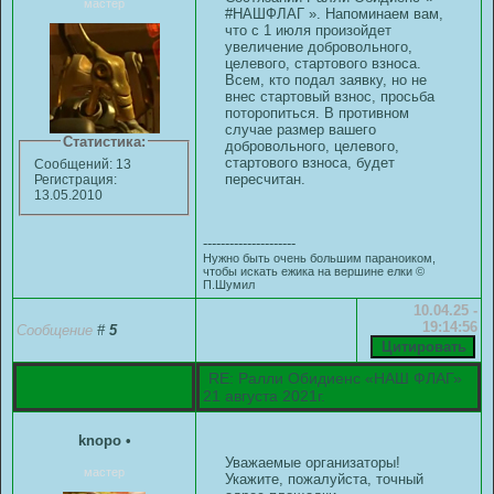
мастер
#НАШФЛАГ ». Напоминаем вам,
что с 1 июля произойдет
увеличение добровольного,
целевого, стартового взноса.
Всем, кто подал заявку, но не
внес стартовый взнос, просьба
поторопиться. В противном
случае размер вашего
Статистика:
добровольного, целевого,
стартового взноса, будет
Сообщений: 13
пересчитан.
Регистрация:
13.05.2010
---------------------
Нужно быть очень большим параноиком,
чтобы искать ежика на вершине елки ©
П.Шумил
10.04.25 -
19:14:56
Сообщение
#
5
RE: Ралли Обидиенс «НАШ ФЛАГ»
21 августа 2021г.
knopo
•
Уважаемые организаторы!
мастер
Укажите, пожалуйста, точный