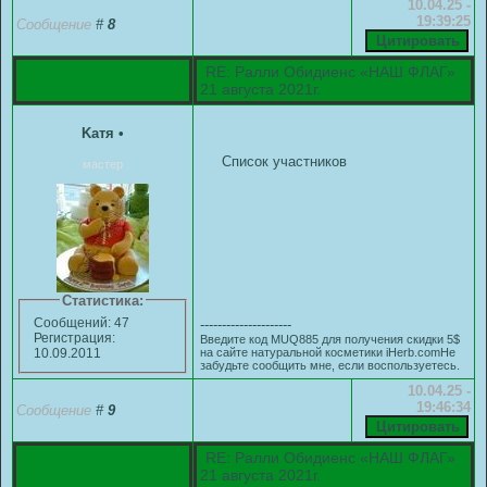
10.04.25 -
19:39:25
Сообщение
#
8
RE: Ралли Обидиенс «НАШ ФЛАГ»
21 августа 2021г.
Kaтя
•
Список участников
мастер
Статистика:
Сообщений: 47
---------------------
Регистрация:
Введите код MUQ885 для получения скидки 5$
на сайте натуральной косметики iHerb.comНе
10.09.2011
забудьте сообщить мне, если воспользуетесь.
10.04.25 -
19:46:34
Сообщение
#
9
RE: Ралли Обидиенс «НАШ ФЛАГ»
21 августа 2021г.