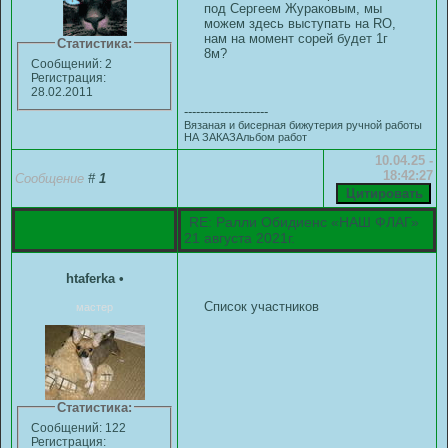
под Сергеем Жураковым, мы
можем здесь выступать на RO,
нам на момент сорей будет 1г
Статистика:
8м?
Сообщений: 2
Регистрация:
28.02.2011
---------------------
Вязаная и бисерная бижутерия ручной работы
НА ЗАКАЗАльбом работ
10.04.25 -
18:42:27
Сообщение
#
1
RE: Ралли Обидиенс «НАШ ФЛАГ»
21 августа 2021г.
htaferka
•
Список участников
мастер
Статистика:
Сообщений: 122
Регистрация: