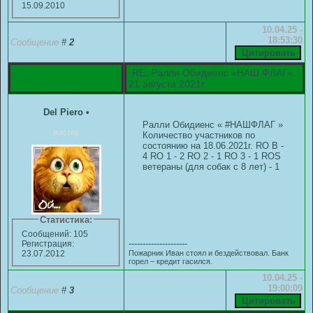
15.09.2010
10.04.25 -
18:53:30
Сообщение
#
2
RE: Ралли Обидиенс «НАШ ФЛАГ»
21 августа 2021г.
Del Piero
•
Ралли Обидиенс « #НАШФЛАГ »
мастер
Количество участников по
состоянию на 18.06.2021г. RO B -
4 RO 1 - 2 RO 2 - 1 RO 3 - 1 ROS
ветераны (для собак с 8 лет) - 1
Статистика:
Сообщений: 105
---------------------
Регистрация:
Пожарник Иван стоял и бездействовал. Банк
23.07.2012
горел – кредит гасился.
10.04.25 -
19:00:09
Сообщение
#
3