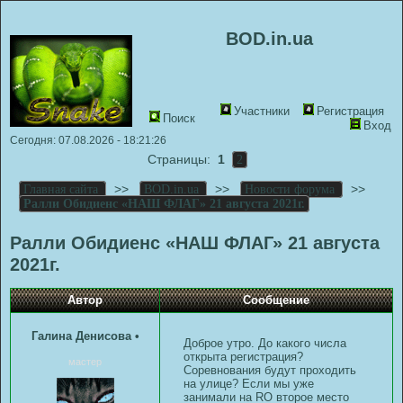
BOD.in.ua
Участники
Регистрация
Поиск
Вход
Сегодня: 07.08.2026 - 18:21:26
Страницы:
1
2
>>
>>
>>
Главная сайта
BOD.in.ua
Новости форума
Ралли Обидиенс «НАШ ФЛАГ» 21 августа 2021г.
Ралли Обидиенс «НАШ ФЛАГ» 21 августа
2021г.
Автор
Сообщение
Галина Денисова
•
Доброе утро. До какого числа
открыта регистрация?
мастер
Соревнования будут проходить
на улице? Если мы уже
занимали на RO второе место