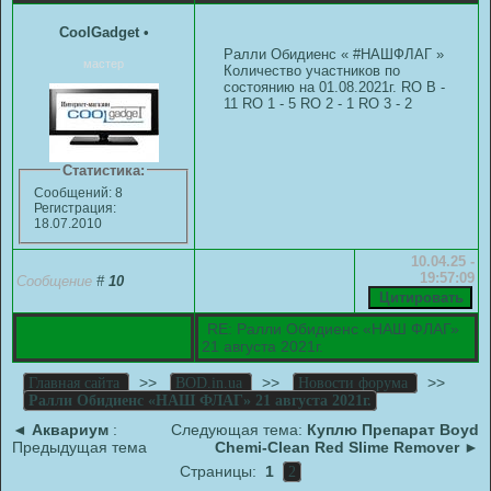
CoolGadget
•
Ралли Обидиенс « #НАШФЛАГ »
мастер
Количество участников по
состоянию на 01.08.2021г. RO B -
11 RO 1 - 5 RO 2 - 1 RO 3 - 2
Статистика:
Сообщений: 8
Регистрация:
18.07.2010
10.04.25 -
19:57:09
Сообщение
#
10
RE: Ралли Обидиенс «НАШ ФЛАГ»
21 августа 2021г.
>>
>>
>>
Главная сайта
BOD.in.ua
Новости форума
Ралли Обидиенс «НАШ ФЛАГ» 21 августа 2021г.
◄
Аквариум
:
Следующая тема:
Куплю Препарат Boyd
Предыдущая тема
Chemi-Сlean Red Slime Remover
►
Страницы:
1
2