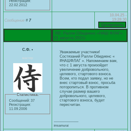
Регистрация:
22.02.2012
10.04.25 -
19:28:30
Сообщение
#
7
RE: Ралли Обидиенс «НАШ ФЛАГ»
21 августа 2021г.
С.Ф.
•
Уважаемые участники!
Состязаний Ралли Обидиенс «
мастер
#НАШФЛАГ ». Напоминаем вам,
что с 1 августа произойдет
увеличение добровольного,
целевого, стартового взноса.
Всем, кто подал заявку, но не
внес стартовый взнос, просьба
поторопиться. В противном
случае размер вашего
Статистика:
добровольного, целевого,
стартового взноса, будет
Сообщений: 37
пересчитан.
Регистрация:
11.09.2006
---------------------
imsamurai