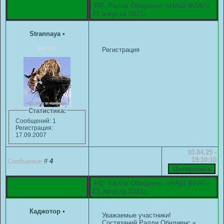
RE: Ралли Обидиенс «НАШ ФЛАГ»
21 августа 2021г.
Strannaya
•
мастер
Регистрация
Статистика:
Сообщений: 1
Регистрация:
17.09.2007
10.04.25 -
19:10:10
Сообщение
#
4
RE: Ралли Обидиенс «НАШ ФЛАГ»
21 августа 2021г.
Каджотор
•
Уважаемые участники!
Состязаний Ралли Обидиенс «