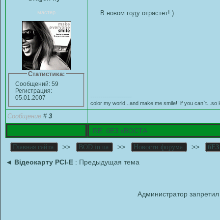
мастер
В новом году отрастет!:)
Статистика:
Сообщений: 59
Регистрация:
---------------------
05.01.2007
color my world...and make me smile!! if you can`t...so 
Сообщение
#
3
RE: бЕЗ хВОСТА
>>
>>
>>
Главная сайта
BOD.in.ua
Новости форума
бЕЗ
◄
Відеокарту PCI-E
: Предыдущая тема
Администратор запретил 