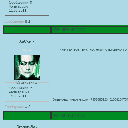
Сообщений: 8
Регистрация:
11.02.2011
Сообщение
#
1
RE: бЕЗ хВОСТА
XaCker
•
:) не так все грустно. если откушено т
мастер
Статистика:
Сообщений: 2
Регистрация:
---------------------
14.03.2011
Ваше счастливое число - 7352685223431656234754
Сообщение
#
2
RE: бЕЗ хВОСТА
Dragon-fly
•