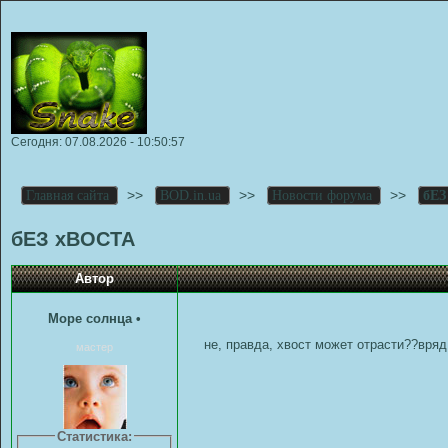
Сегодня: 07.08.2026 - 10:50:57
>>
>>
>>
Главная сайта
BOD.in.ua
Новости форума
бЕЗ
бЕЗ хВОСТА
Автор
Море солнца
•
не, правда, хвост может отрасти??вряд 
мастер
Статистика: