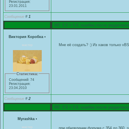
Регистрация:
23.01.2011
Сообщение
#
1
RE: 3.5 > 3.6, ошибка после редактир
Виктория Коробка
•
Мне её создать? :) Из хаков только vB
мастер
Статистика:
Сообщений: 74
Регистрация:
23.04.2010
Сообщение
#
2
RE: 3.5 > 3.6, ошибка после редактир
Myrashka
•
мастер
при обновлении форума с 354 до 360, э