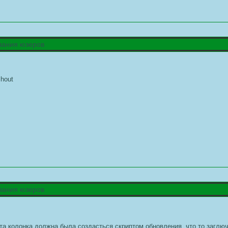
ования юзеров
Shout
ования юзеров
та колонка должна была создасться скриптом обновления, что то заглюч