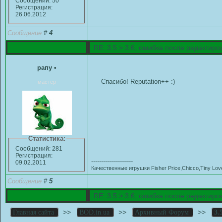
Сообщений: 50
Регистрация:
26.06.2012
Сообщение
#
4
RE: 3.5 > 3.6, ошибка после редактир
рапу
•
Спасибо! Reputation++ :)
мастер
Статистика:
Сообщений: 281
Регистрация:
---------------------
09.02.2011
Качественные игрушки Fisher Price,Chicco,Tiny L
Сообщение
#
5
RE: 3.5 > 3.6, ошибка после редактир
>>
>>
>>
Главная сайта
BOD.in.ua
Архивный Форум
3.