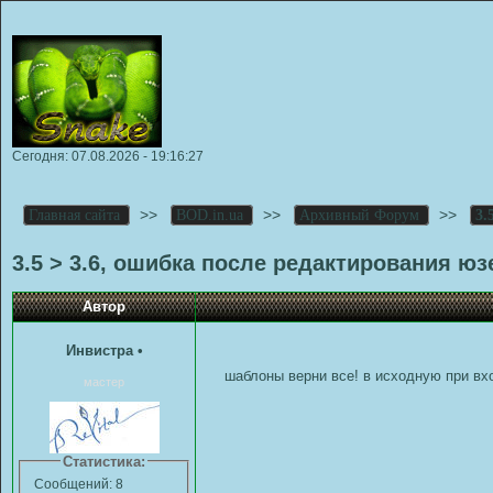
Сегодня: 07.08.2026 - 19:16:27
>>
>>
>>
Главная сайта
BOD.in.ua
Архивный Форум
3.
3.5 > 3.6, ошибка после редактирования юз
Автор
Инвистра
•
шаблоны верни все! в исходную при вх
мастер
Статистика:
Сообщений: 8