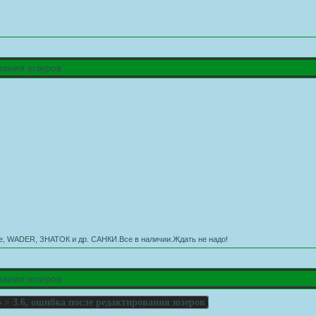
ования юзеров
ove, WADER, ЗНАТОК и др. САНКИ.Все в наличии.Ждать не надо!
ования юзеров
5 > 3.6, ошибка после редактирования юзеров