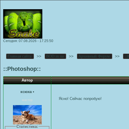
Сегодня: 07.08.2026 - 17:25:50
>>
>>
>>
Главная сайта
BOD.in.ua
Архивный Форум
::
::Photoshop::
Автор
ксюха
•
Ясно! Сейчас попробую!
мастер
Статистика: