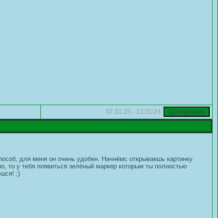
07.01.25 - 13:31:24
способ, для меня он очень удобен. Начнёмс открываешь картинку
ильно, то у тебя появиться зелёный маркер которым ты полностью
шся! ;)