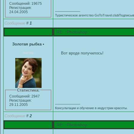
Сообщений: 19675
Регистрация:
---------------------
24.04.2005
Туристическое агентство GoToTravel.clubПодписыв
Сообщение
#
1
RE: ::Photoshop::
Золотая рыбка
•
мастер
Вот вроде получилось!
Статистика:
Сообщений: 2947
Регистрация:
---------------------
29.11.2005
Консультации и обучение в индустрии красоты.
Сообщение
#
2
RE: ::Photoshop::