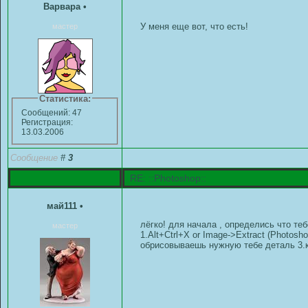
Варвара
•
У меня еще вот, что есть!
мастер
Статистика:
Сообщений: 47
Регистрация:
13.03.2006
Сообщение
#
3
RE: ::Photoshop::
май111
•
лёгко! для начала , определись что те
мастер
1.Alt+Ctrl+X or Image->Extract (Photos
обрисовываешь нужную тебе деталь 3.к