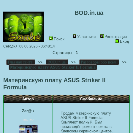
BOD.in.ua
Участники
Регистрация
Поиск
Вход
Сегодня: 08.08.2026 - 06:48:14
Страницы:
1
>>
>>
>>
Главная сайта
BOD.in.ua
Разговоры обо всём
Материнскую плату ASUS Striker II Formula
Материнскую плату ASUS Striker II
Formula
Автор
Сообщение
Zar@
•
Продам материнскую плату
ASUS Striker II Formula.
мастер
Комплект полный. Был
произведён ремонт сокета в
Киевском сервисном центре.