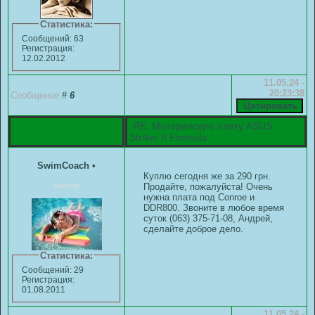
Статистика:
Сообщений: 63
Регистрация:
12.02.2012
11.05.24 -
20:23:38
Сообщение
#
6
RE: Материнскую плату ASUS
Striker II Formula
SwimCoach
•
Куплю сегодня же за 290 грн.
мастер
Продайте, пожалуйста! Очень
нужна плата под Conroe и
DDR800. Звоните в любое время
суток (063) 375-71-08, Андрей,
сделайте доброе дело.
Статистика:
Сообщений: 29
Регистрация:
01.08.2011
11.05.24 -