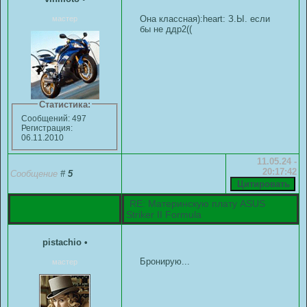
Она классная):heart: З.Ы. если
мастер
бы не ддр2((
Статистика:
Сообщений: 497
Регистрация:
06.11.2010
11.05.24 -
20:17:42
Сообщение
#
5
RE: Материнскую плату ASUS
Striker II Formula
pistachio
•
Бронирую...
мастер