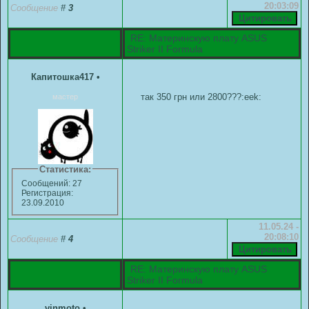
20:03:09
Сообщение
#
3
RE: Материнскую плату ASUS
Striker II Formula
Капитошка417
•
так 350 грн или 2800???:eek:
мастер
Статистика:
Сообщений: 27
Регистрация:
23.09.2010
11.05.24 -
20:08:10
Сообщение
#
4
RE: Материнскую плату ASUS
Striker II Formula
vinmoto
•