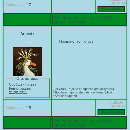
20:30:59
Сообщение
#
7
RE: Материнскую плату ASUS
Striker II Formula
Art-cat
•
Продано, топ клоуз.
мастер
Статистика:
Сообщений: 227
---------------------
Регистрация:
Декупаж, Редкие салфетки для декупажа
http://forum.gorod.dp.ua/showthread.php?
21.08.2011
t=230545page=9
11.05.24 -
20:35:11
Сообщение
#
8
RE: Материнскую плату ASUS
Striker II Formula