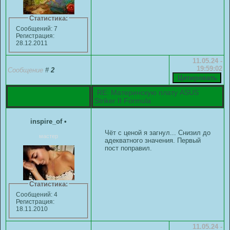
Статистика:
Сообщений: 7
Регистрация:
28.12.2011
11.05.24 -
19:59:02
Сообщение
#
2
RE: Материнскую плату ASUS
Striker II Formula
inspire_of
•
Чёт с ценой я загнул... Снизил до
мастер
адекватного значения. Первый
пост поправил.
Статистика:
Сообщений: 4
Регистрация:
18.11.2010
11.05.24 -