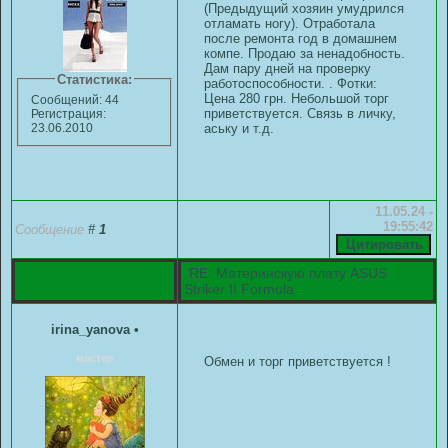
(Предыдущий хозяин умудрился
отламать ногу). Отработала
после ремонта год в домашнем
компе. Продаю за ненадобность.
Дам пару дней на проверку
Статистика:
работоспособности. . Фотки:
Цена 280 грн. Небольшой торг
Сообщений: 44
приветствуется. Связь в личку,
Регистрация:
аську и т.д.
23.06.2010
11.05.24 -
19:55:42
Сообщение
#
1
RE: Материнскую плату ASUS
Striker II Formula
irina_yanova
•
мастер
Обмен и торг приветствуется !