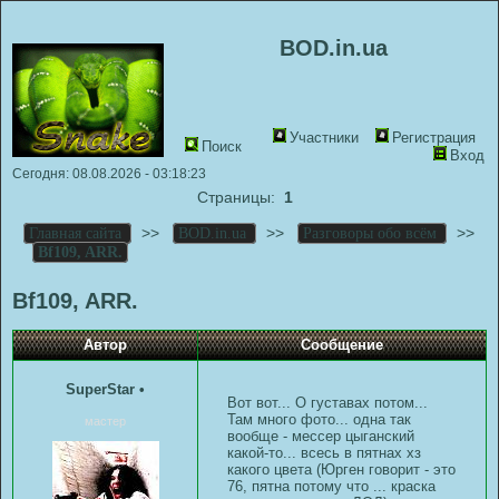
BOD.in.ua
Участники
Регистрация
Поиск
Вход
Сегодня: 08.08.2026 - 03:18:23
Страницы:
1
>>
>>
>>
Главная сайта
BOD.in.ua
Разговоры обо всём
Bf109, ARR.
Bf109, ARR.
Автор
Сообщение
SuperStar
•
Вот вот... О густавах потом...
Там много фото... одна так
мастер
вообще - мессер цыганский
какой-то... всесь в пятнах хз
какого цвета (Юрген говорит - это
76, пятна потому что ... краска