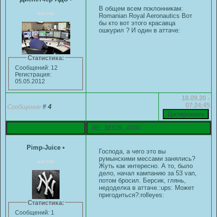
В общем всем поклонникам:
мастер
Romanian Royal Aeronautics Вот
бы кто вот этого красавца
ошкурил ? И один в аттаче:
Статистика:
Сообщений: 12
Регистрация:
05.05.2012
18.09.20 -
07:24:45
Сообщение
#
4
RE: Bf109, ARR.
Pimp-Juice
•
Господа, а чего это вы
румынскими мессами занялись?
мастер
Жуть как интересно. А то, было
дело, начал кампанию за 53 van,
потом бросил. Берсик, глянь,
недоделка в аттаче.:ups: Может
пригодиться?:rolleyes:
Статистика:
Сообщений: 1