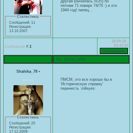
другая кончилась ЛОЛ) по
пятнам 71 поверх 74/75 :) и это
1944 год! пипец...
Статистика:
Сообщений: 11
Регистрация:
13.10.2007
18.09.20 -
05:43:55
Сообщение
#
1
RE: Bf109, ARR.
Shahika_78
•
ПМСМ, это все хорошо бы в
мастер
'Историческую справку'
перенесть :rolleyes:
Статистика:
Сообщений: 25
Регистрация:
17.12.2009