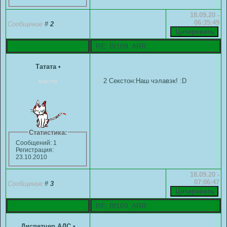
18.09.20 -
06:35:49
Сообщение
#
2
RE: Bf109, ARR.
Татата
•
2 Секстон:Наш чэлавэк! :D
мастер
Статистика:
Сообщений: 1
Регистрация:
23.10.2010
18.09.20 -
07:06:47
Сообщение
#
3
RE: Bf109, ARR.
Диспетчер АДС
•