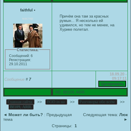
faithful
•
Причём она там за красных
мастер
румын... Я несколько ей
удивился, но тем не менее, на
Хурике полетал.
Статистика:
Сообщений: 6
Регистрация:
29.10.2011
18.09.20 -
09:17:11
Сообщение
#
7
RE: Bf109, ARR.
>>
>>
>>
Главная сайта
BOD.in.ua
Разговоры обо всём
Bf109, ARR.
◄
Может ли быть?
: Предыдущая
Следующая тема:
Люк
тема
►
Страницы:
1