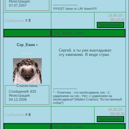
Регистрация:
---------------------
07.07.2007
!!!!!!GET down or LAY down!!!!!!
18.09.20 -
08:14:26
Сообщение
#
5
RE: Bf109, ARR.
Сэр_Ежик
•
Сергей, а ты уже выкладывал
мастер
эту кампанию. В моде стран.
Статистика:
---------------------
Сообщений: 835
" - Политика - это необходимое зло.- С
Регистрация:
ударением на зло.- Нет, с ударением на
необходимое!"(Майкл Стакпол, "Естественный
04.12.2006
отбор")
18.09.20 -
08:48:36
Сообщение
#
6
RE: Bf109, ARR.