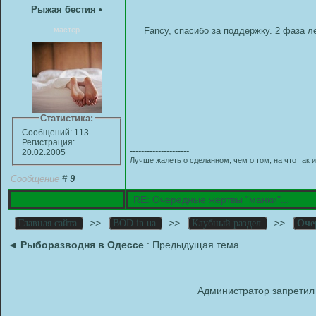
Рыжая бестия
•
мастер
Fancy, спасибо за поддержку. 2 фаза л
Статистика:
Сообщений: 113
Регистрация:
---------------------
20.02.2005
Лучше жалеть о сделанном, чем о том, на что так и
Сообщение
#
9
RE: Очередные жертвы "манки"...
>>
>>
>>
Главная сайта
BOD.in.ua
Клубный раздел
Оче
◄
Рыборазводня в Одессе
: Предыдущая тема
Администратор запретил 