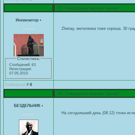
RE: Очередные жертвы "манки"...
Инквизитор
•
Zhenay, метиленка тоже хороша. 30 гра
мастер
Статистика:
Сообщений: 63
Регистрация:
07.05.2010
Сообщение
#
6
RE: Очередные жертвы "манки"...
БЕЗДЕЛЬНИК
•
На сегодняшний день (08.12) точки исч
мастер