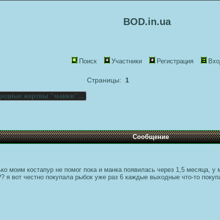
BOD.in.ua
Поиск
Участники
Регистрация
Вхо
Страницы:
1
редные жертвы "манки"...
Сообщение
лько моим костапур не помог пока и манка появилась через 1,5 месяца, 
 я вот честно покупала рыбок уже раз 6 каждые выходные что-то покупал