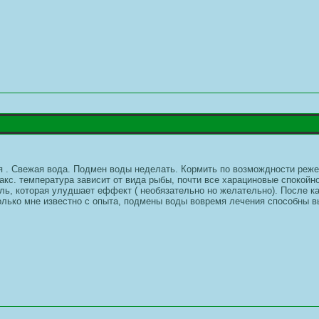
я . Свежая вода. Подмен воды неделать. Кормить по возмождности реже
акс. температура зависит от вида рыбы, почти все харациновые спокойн
оль, которая улудшает еффект ( необязательно но желательно). После 
лько мне известно с опыта, подмены воды вовремя лечения способны в