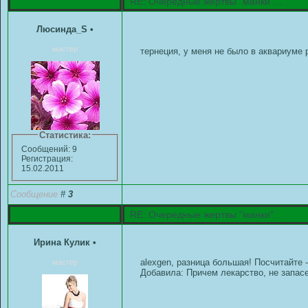
RE: Очередные жертвы "манки"...
Люсинда_S
•
мастер
тернеция, у меня не было в аквариуме 
Статистика:
Сообщений: 9
Регистрация:
15.02.2011
Сообщение
#
3
RE: Очередные жертвы "манки"...
Ирина Кулик
•
alexgen, разница большая! Посчитайте 
мастер
Добавила: Причем лекарство, не запас