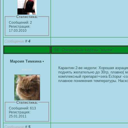
Статистика:
Сообщений: 2
Регистрация:
17.03.2010
Сообщение
#
4
RE: Очередные жертвы "манки"...
Мароия Тимкина
•
Карантин 2-ве недели: Хорошая аэраци
мастер
поднять желательно до 30гр, плавно( м
комплексный препарат+sera Ectopur -с
плавное понижения температуры. Наско
Статистика:
Сообщений: 613
Регистрация:
25.01.2011
Сообщение
#
5