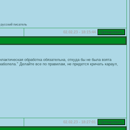
 русский писатель
02.02.23 - 18:15:44
лактическая обработка обязательна, откуда бы не была взята
аболела." Делайте все по правилам, не придется кричать караул,
02.02.23 - 18:27:01