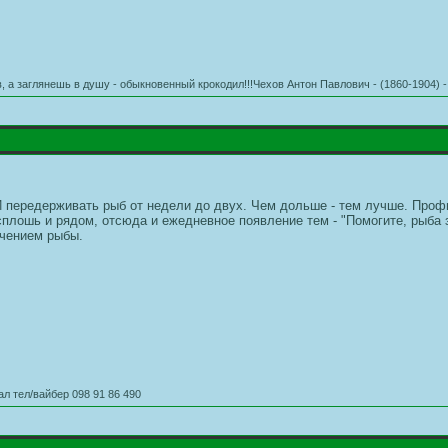
 а заглянешь в душу - обыкновенный крокодил!!!Чехов Антон Павлович - (1860-1904) -
И передерживать рыб от недели до двух. Чем дольше - тем лучше. Профи
плошь и рядом, отсюда и ежедневное появление тем - "Помогите, рыба з
ечением рыбы.
л тел/вайбер 098 91 86 490