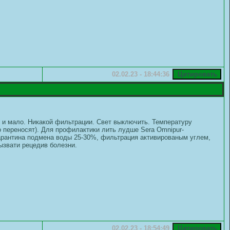
02.02.23 - 18:44:36
 и мало. Никакой фильтрации. Свет выключить. Температуру
о переносят). Для профилактики лить лудше Sera Omnipur-
карантина подмена воды 25-30%, фильтрация активированым углем,
ызвати рецедив болезни.
02.02.23 - 18:54:49