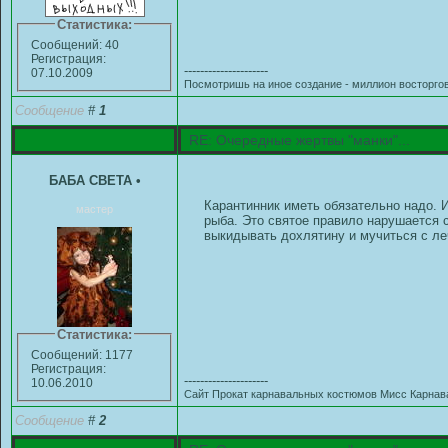
Статистика:
Сообщений: 40
Регистрация:
---------------------
07.10.2009
Посмотришь на иное создание - миллион восторгов,
Сообщение
#
1
RE: Очередные жертвы "манки"...
БАБА СВЕТА
•
Карантинник иметь обязательно надо. 
мастер
рыба. Это святое правило нарушается с
выкидывать дохлятину и мучиться с л
Статистика:
Сообщений: 1177
Регистрация:
---------------------
10.06.2010
Сайт Прокат карнавальных костюмов Мисс Карнава
Сообщение
#
2