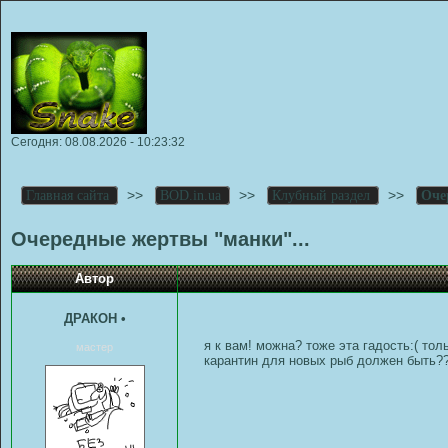
Сегодня: 08.08.2026 - 10:23:32
>>
>>
>>
Главная сайта
BOD.in.ua
Клубный раздел
Оче
Очередные жертвы "манки"...
Автор
ДРАКОН
•
я к вам! можна? тоже эта гадость:( то
мастер
карантин для новых рыб должен быть???