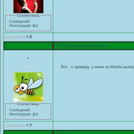
Статистика:
Сообщений:
Регистрация: [br]
Сообщение
#
6
RE: Левая и правая лыжа
•
мастер
Вот , к примеру, у меня на Mantra выбор
Статистика:
Сообщений:
Регистрация: [br]
Сообщение
#
7