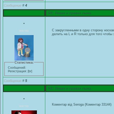
Сообщение
#
4
RE: Левая и правая лыжа
•
С закругленными в одну сторону носка
мастер
делить на L и R только для того чтобы
Статистика:
Сообщений:
Регистрация: [br]
Сообщение
#
5
RE: Левая и правая лыжа
•
Коментар від Seroga (Коментар 33144)
мастер