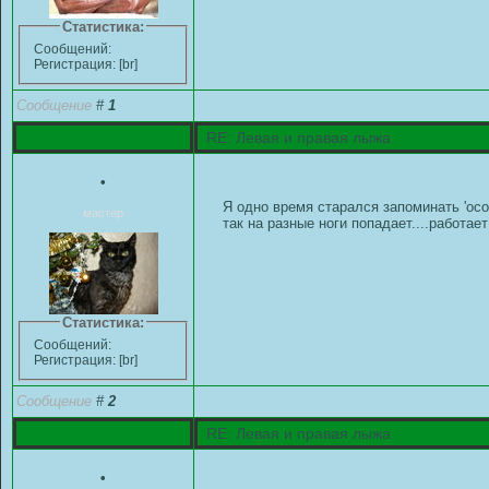
Статистика:
Сообщений:
Регистрация: [br]
Сообщение
#
1
RE: Левая и правая лыжа
•
Я одно время старался запоминать 'осо
мастер
так на разные ноги попадает....работает
Статистика:
Сообщений:
Регистрация: [br]
Сообщение
#
2
RE: Левая и правая лыжа
•