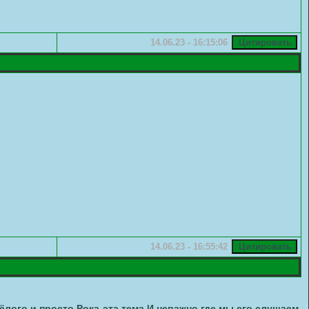
14.06.23 - 16:15:06
14.06.23 - 16:55:42
лого и просто Рока-эта тема.И неважно,где мы его слушаем.