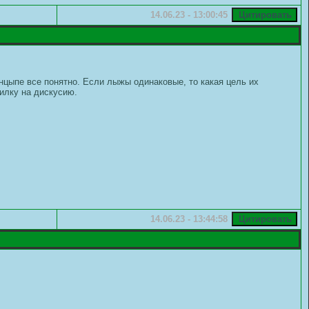
14.06.23 - 13:00:45
нцыпе все понятно. Если лыжы одинаковые, то какая цель их
силку на дискусию.
14.06.23 - 13:44:58