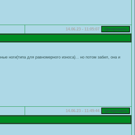
14.06.23 - 11:05:07
ые ноги(типа для равномерного износа)... но потом забил, она и
14.06.23 - 11:49:44