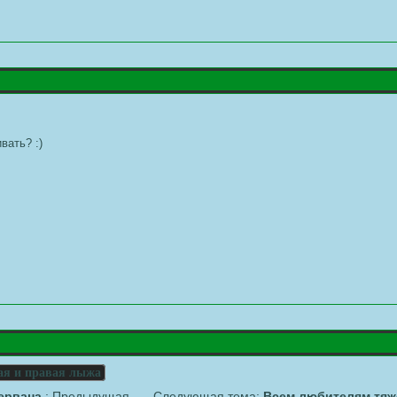
вать? :)
ая и правая лыжа
ервана
: Предыдущая
Следующая тема:
Всем любителям тяжё