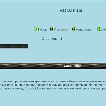
BOD.in.ua
Поиск
Участники
Регистрация
Вхо
Страницы:
1
ая и правая лыжа
Сообщение
их лыжах при установке креплений в комплекте были спецыальные метки
аких обозначений левой и правой лыжы обнаружено небыло. Не особо ет
 разница между L и R? Мои варианты - неравномерный износ кантов, раз