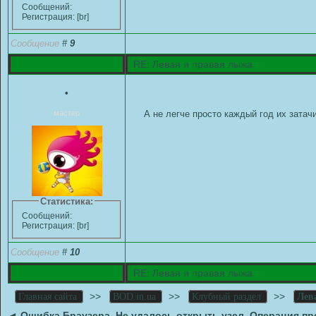
Сообщений:
Регистрация: [br]
Сообщение
#
9
RE: Левая и правая лыжа
•
мастер
А не легче просто каждый год их затачи
Статистика:
Сообщений:
Регистрация: [br]
Сообщение
#
10
RE: Левая и правая лыжа
>>
>>
>>
Главная сайта
BOD.in.ua
Клубный раздел
Лев
◄
Ошибка Браузера. Не удалось открыть узел. Операция пр