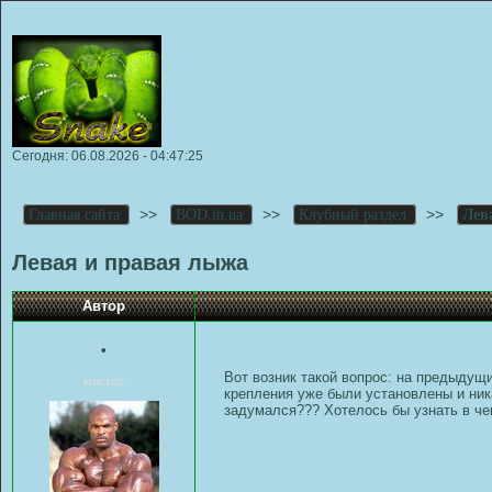
Сегодня: 06.08.2026 - 04:47:25
>>
>>
>>
Главная сайта
BOD.in.ua
Клубный раздел
Лев
Левая и правая лыжа
Автор
•
Вот возник такой вопрос: на предыдущ
мастер
крепления уже были установлены и ник
задумался??? Хотелось бы узнать в чем