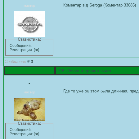
Коментар від Seroga (Коментар 33085)
мастер
Статистика:
Сообщений:
Регистрация: [br]
Сообщение
#
3
RE: Левая и правая лыжа
•
Где то уже об этом была длинная, пред
мастер
Статистика:
Сообщений:
Регистрация: [br]