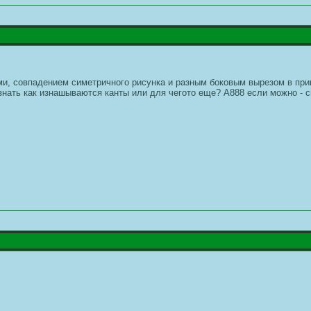
ми, совпадением симетричного рисунка и разным боковым вырезом в при
 знать как изнашываются канты или для чегото еще? A888 если можно - 