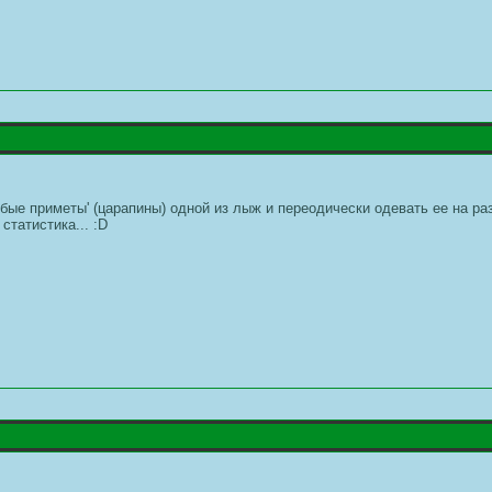
бые приметы' (царапины) одной из лыж и переодически одевать ее на разн
 статистика... :D