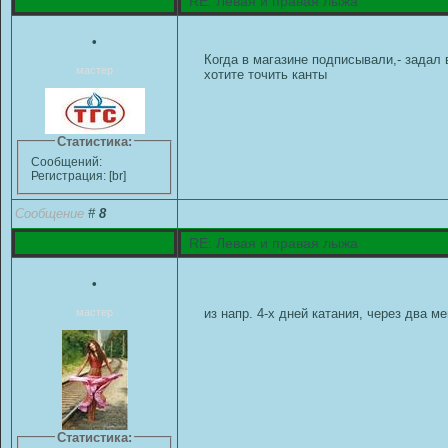
RE: Левая и правая лыжа
•
Когда в магазине подписывали,- задал 
мастер
хотите точить канты
Статистика:
Сообщений:
Регистрация: [br]
Сообщение
#
8
RE: Левая и правая лыжа
•
мастер
из напр. 4-х дней катания, через два
Статистика: