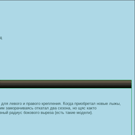
д
 для левого и правого крепления. Когда приобретал новые лыжы,
им заморачиваясь откатал два сезона, но щяс както
ный радиус бокового выреза (есть такие модели).