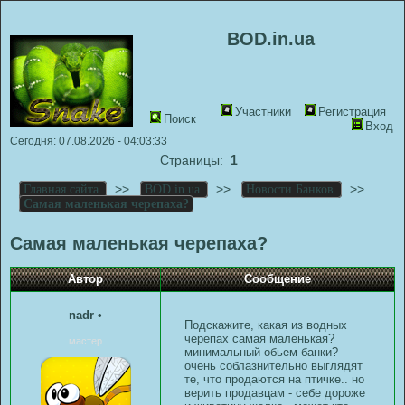
BOD.in.ua
Участники
Регистрация
Поиск
Вход
Сегодня: 07.08.2026 - 04:03:33
Страницы:
1
>>
>>
>>
Главная сайта
BOD.in.ua
Новости Банков
Самая маленькая черепаха?
Самая маленькая черепаха?
Автор
Сообщение
nadr
•
Подскажите, какая из водных
черепах самая маленькая?
мастер
минимальный обьем банки?
очень соблазнительно выглядят
те, что продаются на птичке.. но
верить продавцам - себе дороже