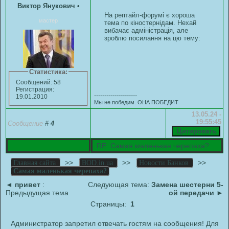
Виктор Янукович
•
На рептайл-форумі є хороша
мастер
тема по кіностернідам. Нехай
вибачає адміністрація, але
зроблю посилання на цю тему:
Статистика:
Сообщений: 58
Регистрация:
---------------------
19.01.2010
Мы не победим. ОНА ПОБЕДИТ
13.05.24 -
19:55:45
Сообщение
#
4
RE: Самая маленькая черепаха?
>>
>>
>>
Главная сайта
BOD.in.ua
Новости Банков
Самая маленькая черепаха?
◄
привет
:
Следующая тема:
Замена шестерни 5-
Предыдущая тема
ой передачи
►
Страницы:
1
Администратор запретил отвечать гостям на сообщения! Для