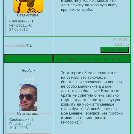
и животину жалко.. может кто
даст ссылку на хорошую инфу
про них. спасибо.
Статистика:
Сообщений: 1
Регистрация:
24.02.2012
13.05.24 -
18:27:37
Сообщение
#
1
RE: Самая маленькая черепаха?
Rep@
•
Те которые обычно продаються
на рынках это триониксы,
мастер
болотные и красноухие и все они
не особо маленькие а даже
достаточно большие! Болотных
брать не советую очень сильно
гадят :))) даже если красноухую
кормить на убой и то меньше
грязи будет!!! А вообще лично
мое мнение черепахи без протоки
Статистика:
и мощьного фильтра это
Сообщений: 2
геморой:))))
Регистрация:
19.12.2006