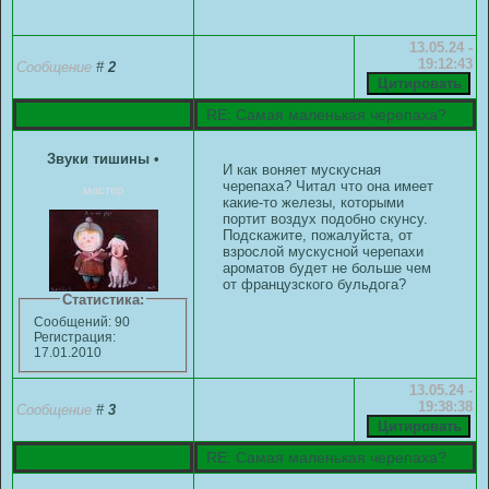
13.05.24 -
19:12:43
Сообщение
#
2
RE: Самая маленькая черепаха?
Звуки тишины
•
И как воняет мускусная
черепаха? Читал что она имеет
мастер
какие-то железы, которыми
портит воздух подобно скунсу.
Подскажите, пожалуйста, от
взрослой мускусной черепахи
ароматов будет не больше чем
от французского бульдога?
Статистика:
Сообщений: 90
Регистрация:
17.01.2010
13.05.24 -
19:38:38
Сообщение
#
3
RE: Самая маленькая черепаха?