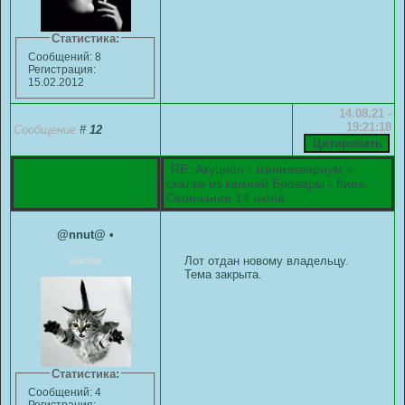
Статистика:
Сообщений: 8
Регистрация:
15.02.2012
14.08.21 -
19:21:18
Сообщение
#
12
RE: Акуцион - миниаквариум +
скалка из камней Бровары - Киев.
Окончание 14 июня
@nnut@
•
Лот отдан новому владельцу.
мастер
Тема закрыта.
Статистика:
Сообщений: 4