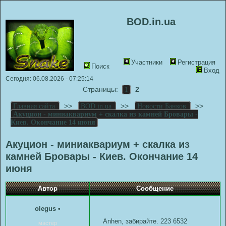
BOD.in.ua
Участники
Регистрация
Поиск
Вход
Сегодня: 06.08.2026 - 07:25:14
Страницы:
2
1
>>
>>
>>
Главная сайта
BOD.in.ua
Новости Банков
Акуцион - миниаквариум + скалка из камней Бровары -
Киев. Окончание 14 июня
Акуцион - миниаквариум + скалка из
камней Бровары - Киев. Окончание 14
июня
Автор
Сообщение
olegus
•
Anhen, забирайте. 223 6532
мастер