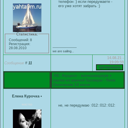
телефон :) если передумаете -
его уже хотят забрать :)
Статистика:
Сообщений: 8
Регистрация:
---------------------
28.08.2010
we are sailing...
14.08.21 -
19:09:59
Сообщение
#
11
RE: Акуцион - миниаквариум +
скалка из камней Бровары - Киев.
Окончание 14 июня
Елена Курочка
•
мастер
не, не передумаю :012::012::012: